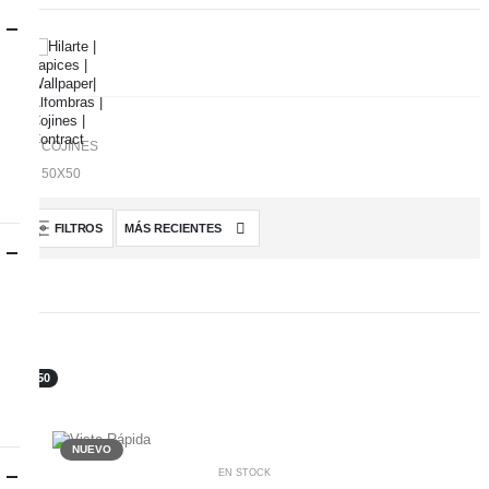
.
COJINES
50X50
FILTROS
50X50
NUEVO
EN STOCK