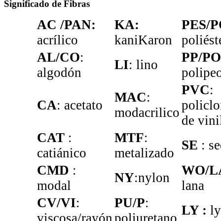
Significado de Fibras
AC /PAN:
KA:
PES/P
acrílico
kaniKaron
poliést
AL/CO
:
PP/P
LI
: lino
algodón
polipe
PVC
:
MAC
:
CA
: acetato
policlo
modacrilico
de vini
CAT
:
MTF
:
SE
: s
catiánico
metalizado
CMD
:
WO/LA
NY
:nylon
modal
lana
CV/VI
:
PU/P
:
LY :
ly
viscosa/rayón
poliuretano