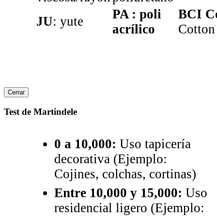
PA : poli
BCI C
JU
: yute
acrílico
Cotton
Cerrar
Test de Martindele
0 a 10,000:
Uso tapicería
decorativa (Ejemplo:
Cojines, colchas, cortinas)
Entre 10,000 y 15,000:
Uso
residencial ligero (Ejemplo: