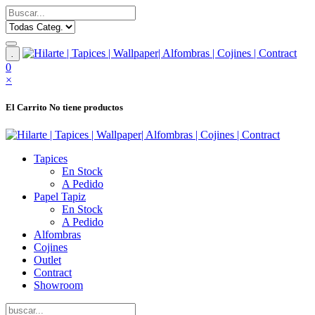
.
0
×
El Carrito
No tiene productos
Tapices
En Stock
A Pedido
Papel Tapiz
En Stock
A Pedido
Alfombras
Cojines
Outlet
Contract
Showroom