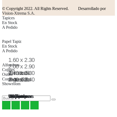
© Copyright 2022. All Rights Reserved.
Desarrollado por
Vision-Xtrema S.A.
Tapices
En Stock
A Pedido
Papel Tapiz
En Stock
A Pedido
1.60 x 2.30
Alfombras
2.00 x 2.90
Cojines
2.40 x 3.30
En stock
En stock
Outlet
2.40 x 3.40
A pedido
A pedido
Contract
Showroom
Outlet
Wallpaper
Cojines
Alfombras
Tapices