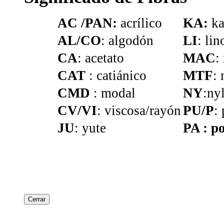
AC /PAN:
acrílico
KA:
ka
AL/CO
: algodón
LI
: lin
CA
: acetato
MAC
:
CAT
: catiánico
MTF
:
CMD
: modal
NY
:ny
CV/VI
: viscosa/rayón
PU/P
:
JU
: yute
PA : po
Cerrar