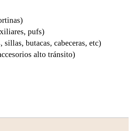
rtinas)
iliares, pufs)
illas, butacas, cabeceras, etc)
cesorios alto tránsito)