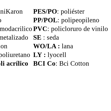
niKaron
PES/PO
: poliéster
o
PP/POL
: polipeopileno
 modacrilico
PVC
: policloruro de vinilo
 metalizado
SE
: seda
lon
WO/LA :
lana
 poliuretano
LY :
lyocell
li acrílico
BCI Co
: Bci Cotton