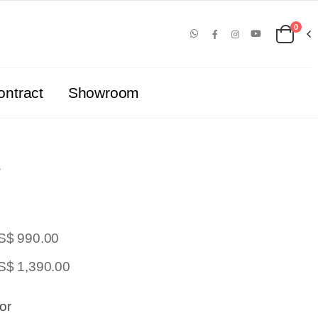
0
ontract
Showroom
US$ 990.00
S$ 1,390.00
ior