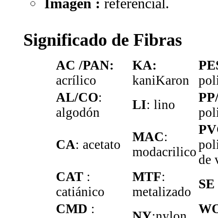
Imagen :
referencial.
Significado de Fibras
AC /PAN:
KA:
PE
acrílico
kaniKaron
pol
AL/CO
:
PP
LI
: lino
algodón
pol
PV
MAC
:
CA
: acetato
pol
modacrilico
de 
CAT
:
MTF
:
SE
catiánico
metalizado
CMD
:
WO
NY
:nylon