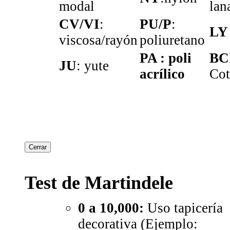
modal
lan
CV/VI
:
PU/P
:
LY
viscosa/rayón
poliuretano
PA : poli
BC
JU
: yute
acrílico
Cot
Cerrar
Test de Martindele
0 a 10,000:
Uso tapicería
decorativa (Ejemplo: