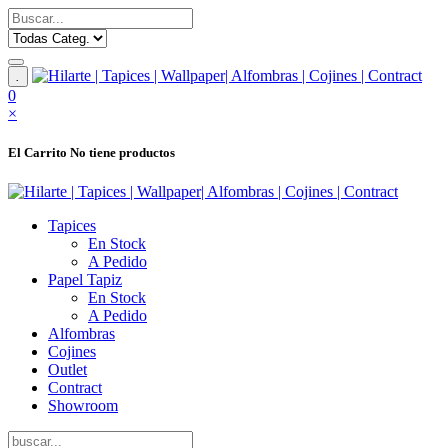
.
0
×
El Carrito
No tiene productos
Tapices
En Stock
A Pedido
Papel Tapiz
En Stock
A Pedido
Alfombras
Cojines
Outlet
Contract
Showroom