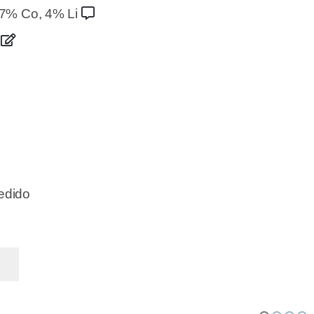
7% Co, 4% Li
0
pedido