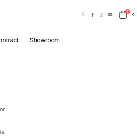
0
ontract
Showroom
d
ior
ts