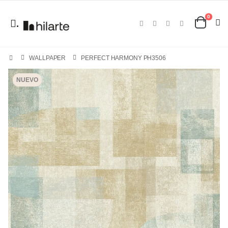
0
.
WALLPAPER
PERFECT HARMONY PH3506
NUEVO