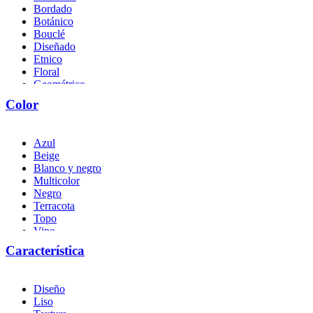
Bordado
Botánico
Bouclé
Diseñado
Etnico
Floral
Geométrico
Liso
Color
Naturaleza
Textura
Azul
Beige
Blanco y negro
Multicolor
Negro
Terracota
Topo
Vino
Característica
Diseño
Liso