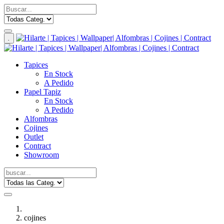
.
Tapices
En Stock
A Pedido
Papel Tapiz
En Stock
A Pedido
Alfombras
Cojines
Outlet
Contract
Showroom
cojines