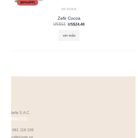
(60%OFF)
EN STOCK
Zefir Cocoa
US$61
US$24.40
ver más
CONTACTO:
(+51) 981 118 109
ventas@hilarte.pe