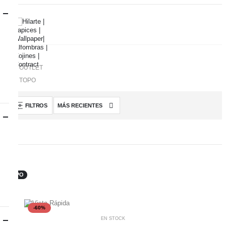
.
OUTLET
TOPO
FILTROS
TOPO
-60%
EN STOCK