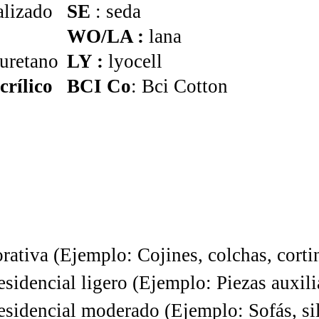
alizado
SE
: seda
WO/LA :
lana
iuretano
LY :
lyocell
crílico
BCI Co
: Bci Cotton
rativa (Ejemplo: Cojines, colchas, corti
sidencial ligero (Ejemplo: Piezas auxili
sidencial moderado (Ejemplo: Sofás, sill