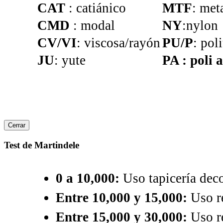
CAT
: catiánico
MTF
: met
CMD
: modal
NY
:nylon
CV/VI
: viscosa/rayón
PU/P
: pol
JU
: yute
PA : poli a
Cerrar
Test de Martindele
0 a 10,000:
Uso tapicería deco
Entre 10,000 y 15,000:
Uso re
Entre 15,000 y 30,000:
Uso re