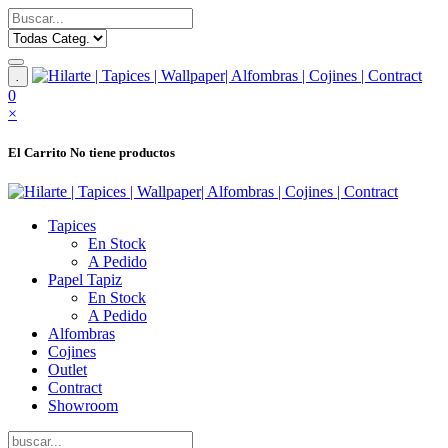
.
0
×
El Carrito
No tiene productos
Tapices
En Stock
A Pedido
Papel Tapiz
En Stock
A Pedido
Alfombras
Cojines
Outlet
Contract
Showroom