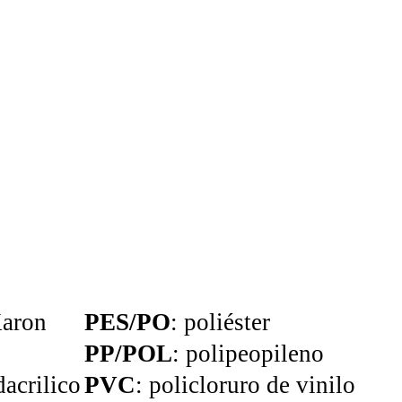
aron
PES/PO
: poliéster
PP/POL
: polipeopileno
acrilico
PVC
: policloruro de vinilo