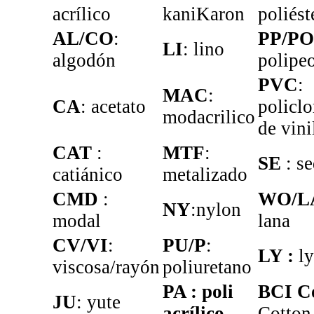
acrílico
kaniKaron
poliést
AL/CO
:
PP/P
LI
: lino
algodón
polipe
PVC
:
MAC
:
CA
: acetato
policlo
modacrilico
de vini
CAT
:
MTF
:
SE
: s
catiánico
metalizado
CMD
:
WO/LA
NY
:nylon
modal
lana
CV/VI
:
PU/P
:
LY :
ly
viscosa/rayón
poliuretano
PA : poli
BCI C
JU
: yute
acrílico
Cotton