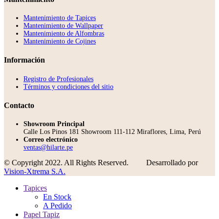
Mantenimiento de Tapices
Mantenimiento de Wallpaper
Mantenimiento de Alfombras
Mantenimiento de Cojines
Información
Registro de Profesionales
Términos y condiciones del sitio
Contacto
Showroom Principal
Calle Los Pinos 181 Showroom 111-112 Miraflores, Lima, Perú
Correo electrónico
ventas@hilarte.pe
© Copyright 2022. All Rights Reserved.
Desarrollado por
Vision-Xtrema S.A.
Tapices
En Stock
A Pedido
Papel Tapiz