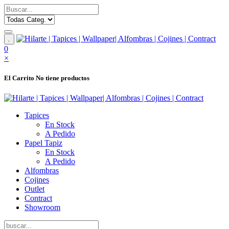
.
0
×
El Carrito
No tiene productos
Tapices
En Stock
A Pedido
Papel Tapiz
En Stock
A Pedido
Alfombras
Cojines
Outlet
Contract
Showroom