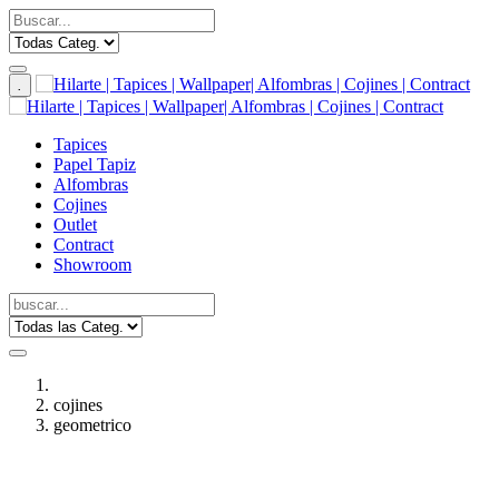
.
Tapices
Papel Tapiz
Alfombras
Cojines
Outlet
Contract
Showroom
cojines
geometrico