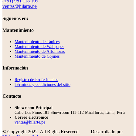
(+51) 981 118 109
ventas@hilarte.pe
Síguenos en:
Mantenimiento
Mantenimiento de Tapices
Mantenimiento de Wallpaper
Mantenimiento de Alfombras
Mantenimiento de Cojines
Información
Registro de Profesionales
Términos y condiciones del sitio
Contacto
Showroom Principal
Calle Los Pinos 181 Showroom 111-112 Miraflores, Lima, Perú
Correo electrónico
ventas@hilarte.pe
© Copyright 2022. All Rights Reserved.
Desarrollado por