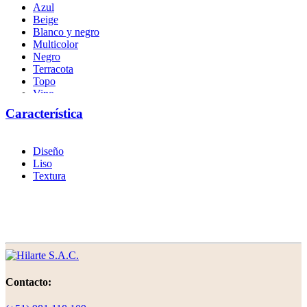
Azul
Beige
Blanco y negro
Multicolor
Negro
Terracota
Topo
Vino
Característica
Diseño
Liso
Textura
Contacto: